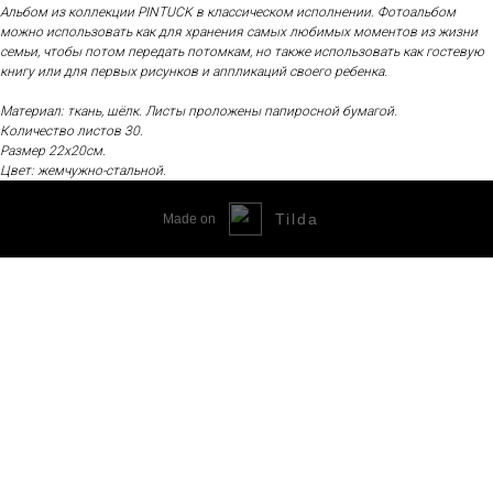
Альбом из коллекции PINTUCK в классическом исполнении. Фотоальбом
можно использовать как для хранения самых любимых моментов из жизни
семьи, чтобы потом передать потомкам, но также использовать как гостевую
книгу или для первых рисунков и аппликаций своего ребенка.
Материал: ткань, шёлк. Листы проложены папиросной бумагой.
Количество листов 30.
Размер 22х20см.
Цвет: жемчужно-стальной.
Tilda
Made on